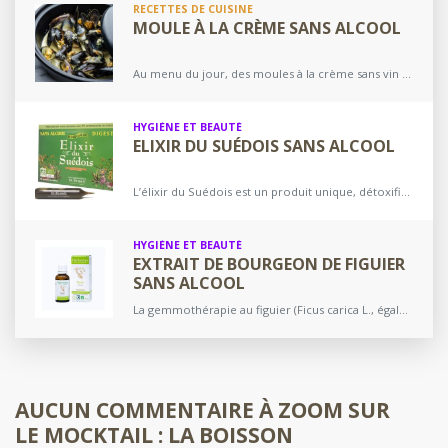
RECETTES DE CUISINE
MOULE À LA CRÈME SANS ALCOOL
Au menu du jour, des moules à la crème sans vin alcool directement dérivée de la recette des moules sans vin que nous vous avons déjà présentée. Moules à la…
HYGIÈNE ET BEAUTÉ
ELIXIR DU SUÉDOIS SANS ALCOOL
L’élixir du Suédois est un produit unique, détoxifiant et tonifiant, apprécié des Français depuis plus de 25 ans. Il est à base de plantes amères et est parfait pour aider…
HYGIÈNE ET BEAUTÉ
EXTRAIT DE BOURGEON DE FIGUIER
SANS ALCOOL
La gemmothérapie au figuier (Ficus carica L., également connu sous le nom de Figuier commun est un arbre fruitier qui appartient à la famille des Moraceae) est un bon moyen…
AUCUN COMMENTAIRE À
ZOOM SUR
LE MOCKTAIL : LA BOISSON