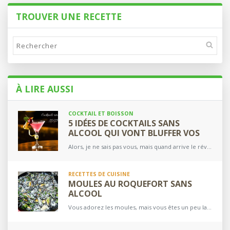
TROUVER UNE RECETTE
Rechercher
sur
Sans-
alcool.fr
À LIRE AUSSI
COCKTAIL ET BOISSON
5 IDÉES DE COCKTAILS SANS
ALCOOL QUI VONT BLUFFER VOS
INVITÉS POUR LE RÉVEILLON
Alors, je ne sais pas vous, mais quand arrive le réveillon du jour de l’an et que nous avons des invités, je me creuse toujours la tête pour trouver des…
RECETTES DE CUISINE
MOULES AU ROQUEFORT SANS
ALCOOL
Vous adorez les moules, mais vous êtes un peu lassés des recettes de moules marinières ou à la crème ? Notre recette de moules au Roquefort sans vin blanc ou…