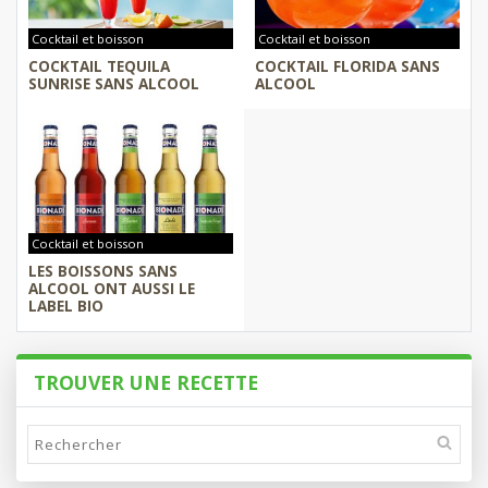
Cocktail et boisson
Cocktail et boisson
COCKTAIL TEQUILA
COCKTAIL FLORIDA SANS
SUNRISE SANS ALCOOL
ALCOOL
Cocktail et boisson
LES BOISSONS SANS
ALCOOL ONT AUSSI LE
LABEL BIO
TROUVER UNE RECETTE
Rechercher
sur