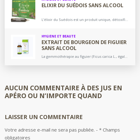
ELIXIR DU SUÉDOIS SANS ALCOOL
L’élixir du Suédois est un produit unique, détoxifiant et tonifiant, apprécié des Français depuis plus de 25 ans. Il est à base de plantes amères et est parfait pour aider…
HYGIÈNE ET BEAUTÉ
EXTRAIT DE BOURGEON DE FIGUIER
SANS ALCOOL
La gemmothérapie au figuier (Ficus carica L., également connu sous le nom de Figuier commun est un arbre fruitier qui appartient à la famille des Moraceae) est un bon moyen…
AUCUN COMMENTAIRE À
DES JUS EN
APÉRO OU N’IMPORTE QUAND
LAISSER
UN COMMENTAIRE
Votre adresse e-mail ne sera pas publiée. - * Champs
obligatoires