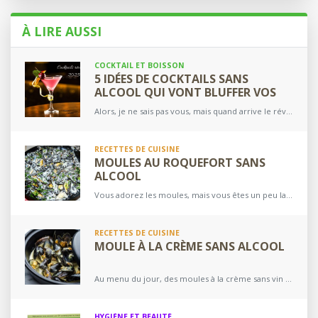
Sans-
alcool.fr
À LIRE AUSSI
COCKTAIL ET BOISSON
5 IDÉES DE COCKTAILS SANS
ALCOOL QUI VONT BLUFFER VOS
INVITÉS POUR LE RÉVEILLON
Alors, je ne sais pas vous, mais quand arrive le réveillon du jour de l’an et que nous avons des invités, je me creuse toujours la tête pour trouver des…
RECETTES DE CUISINE
MOULES AU ROQUEFORT SANS
ALCOOL
Vous adorez les moules, mais vous êtes un peu lassés des recettes de moules marinières ou à la crème ? Notre recette de moules au Roquefort sans vin blanc ou…
RECETTES DE CUISINE
MOULE À LA CRÈME SANS ALCOOL
Au menu du jour, des moules à la crème sans vin alcool directement dérivée de la recette des moules sans vin que nous vous avons déjà présentée. Moules à la…
HYGIÈNE ET BEAUTÉ