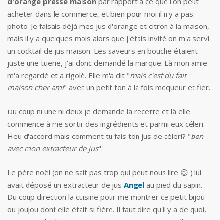
d'orange pressé maison
par rapport à ce que l'on peut
acheter dans le commerce, et bien pour moi il n'y a pas
photo. Je faisais déjà mes jus d'orange et citron à la maison,
mais il y a quelques mois alors que j'étais invité on m'a servi
un cocktail de jus maison. Les saveurs en bouche étaient
juste une tuerie, j'ai donc demandé la marque. Là mon amie
m'a regardé et a rigolé. Elle m'a dit "
mais c'est du fait
maison cher ami
" avec un petit ton à la fois moqueur et fier.
Du coup ni une ni deux je demande la recette et là elle
commence à me sortir des ingrédients et parmi eux céleri.
Heu d'accord mais comment tu fais ton jus de céleri? "
ben
avec mon extracteur de jus
".
Le père noël (on ne sait pas trop qui peut nous lire 😉 ) lui
avait déposé un extracteur de jus
Angel
au pied du sapin.
Du coup direction la cuisine pour me montrer ce petit bijou
ou joujou dont elle était si fière. Il faut dire qu'il y a de quoi,